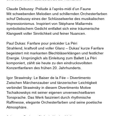
Claude Debussy: Prélude à l’après-midi d’un Faune
Mit schwebenden Melodien und schillernden Orchesterfarben
schuf Debussy eines der Schlüsselwerke des musikalischen
Impressionismus. Inspiriert von Stéphane Mallarmés
symbolistischem Gedicht entfaltet sich eine träumerische
Klangwelt voller Sinnlichkeit und feiner Nuancen.
Paul Dukas: Fanfare pour précéder La Péri
Strahlend, kraftvoll und voller Glanz – Dukas’ kurze Fanfare
begeistert mit markanten Blechbläserklängen und festlicher
Energie. Ursprünglich als Einleitung zum Ballett La Péri
komponiert, zählt sie heute zu den eindrucksvollsten
Konzertfanfaren des frühen 20. Jahrhunderts.
Igor Strawinsky: Le Baiser de la Fée – Divertimento
Zwischen Märchenzauber und tänzerischer Leichtigkeit
verbindet Strawinsky in diesem Divertimento Motive
Tschaikowskys mit seiner eigenen unverwechselbaren
Tonsprache. Das Werk fasziniert durch rhythmische
Raffinesse, elegante Orchesterfarben und seine poetische
Atmosphäre.