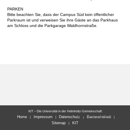
PARKEN
Bitte beachten Sie, dass der Campus Süd kein öffentlicher
Parkraum ist und verweisen Sie ihre Gäste an das Parkhaus
am Schloss und die Parkgarage Waldhornstraße.
KIT – Die Universität in der Helmholtz-Gemeinschaft
letzte Änderung: 10.07.2026
Home
Impressum
Datenschutz
Barrierefreiheit
Sitemap
KIT